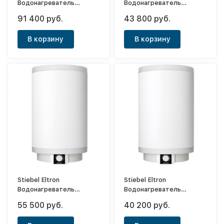
Водонагреватель
Водонагреватель
напорный накопительный
напорный накопительный
91 400 руб.
43 800 руб.
PSH 30 Universal EL
PSH 150 Trend
В корзину
В корзину
Stiebel Eltron
Stiebel Eltron
Водонагреватель
Водонагреватель
напорный накопительный
напорный накопительный
55 500 руб.
40 200 руб.
PSH 200 Trend
PSH 120 Trend