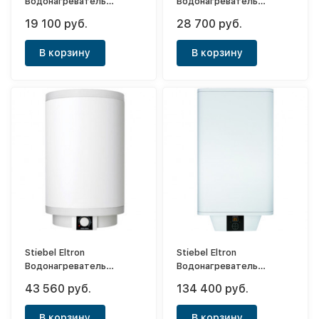
Водонагреватель
Водонагреватель
напорный накопительный
напорный накопительный
19 100 руб.
28 700 руб.
PSH 80 Classic
PSH 30 Trend
В корзину
В корзину
Stiebel Eltron
Stiebel Eltron
Водонагреватель
Водонагреватель
напорный накопительный
напорный накопительный
43 560 руб.
134 400 руб.
PSH 100 Trend
PSH 120 Universal EL
В корзину
В корзину