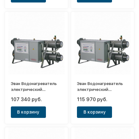
Эван Водонагреватель
Эван Водонагреватель
электрический
электрический
проточный ЭПВН 48
проточный ЭПВН 54
107 340 руб.
115 970 руб.
В корзину
В корзину