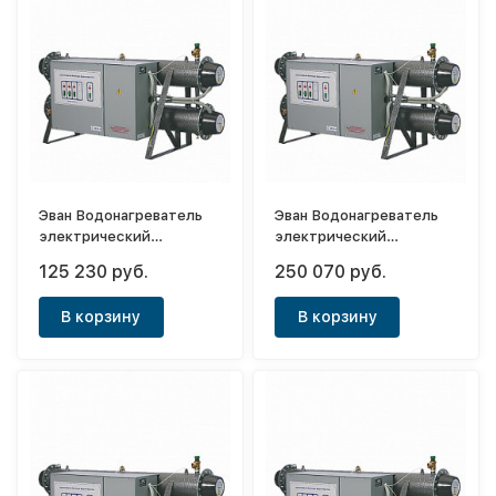
Эван Водонагреватель
Эван Водонагреватель
электрический
электрический
проточный ЭПВН 60
проточный ЭПВН 72
125 230 руб.
250 070 руб.
В корзину
В корзину