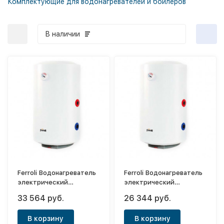
Комплектующие для водонагревателей и бойлеров
В наличии
Ferroli Водонагреватель
Ferroli Водонагреватель
электрический
электрический
накопительный PTO
накопительный PTO
33 564 руб.
26 344 руб.
150V
100V
В корзину
В корзину