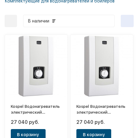
Комплектующие для водонагревателей и бойлеров
В наличии
Kospel Водонагреватель
Kospel Водонагреватель
электрический
электрический
проточный PPH2-15
проточный PPH2-18
27 040 руб.
27 040 руб.
Hydraulic
Hydraulic
В корзину
В корзину