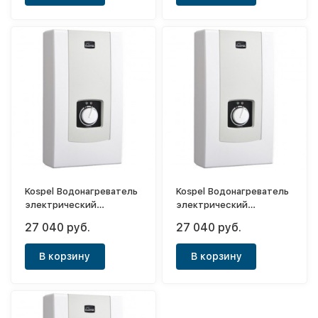
Kospel Водонагреватель
Kospel Водонагреватель
электрический
электрический
проточный PPH2-21
проточный PPH2-09
27 040 руб.
27 040 руб.
Hydraulic
Hydraulic
В корзину
В корзину