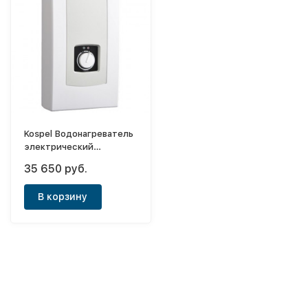
Kospel Водонагреватель
электрический
проточный PPH2-12
35 650 руб.
Hydraulic
В корзину