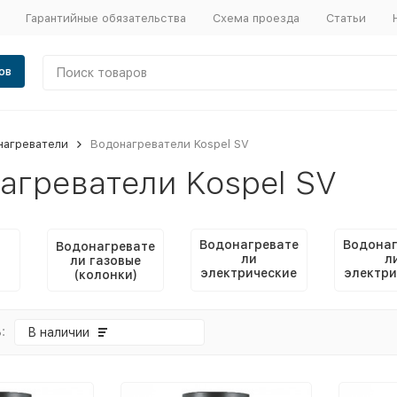
Гарантийные обязательства
Схема проезда
Статьи
ов
нагреватели
Водонагреватели Kospel SV
агреватели Kospel SV
Водонагревате
Водонаг
Водонагревате
ли
л
ли газовые
электрические
электри
(колонки)
накопительны
прото
е
:
В наличии