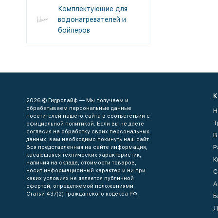
Комплектующие для
водонагревателей и
бойлеров
К
2026 © Гидролайф — Мы получаем и
обрабатываем персональные данные
Н
посетителей нашего сайта в соответствии с
Т
официальной политикой. Если вы не даете
согласия на обработку своих персональных
В
данных, вам необходимо покинуть наш сайт.
Р
Вся представленная на сайте информация,
касающаяся технических характеристик,
К
наличия на складе, стоимости товаров,
носит информационный характер и ни при
С
каких условиях не является публичной
А
офертой, определяемой положениями
Статьи 437(2) Гражданского кодекса РФ.
Б
Д