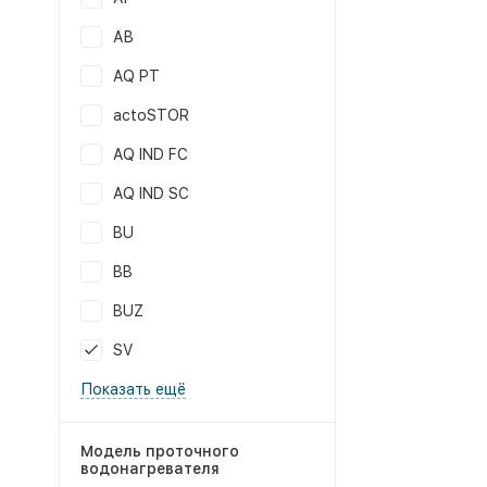
АB
AQ PT
actoSTOR
AQ IND FC
AQ IND SC
BU
BB
BUZ
SV
Показать ещё
Модель проточного
водонагревателя