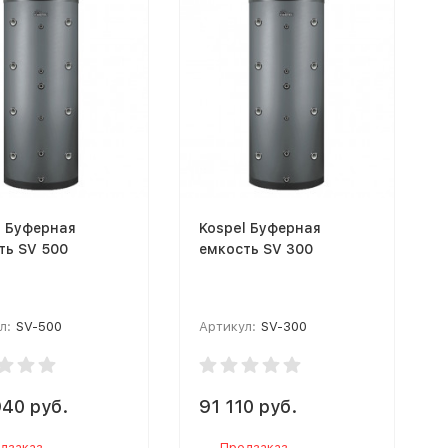
l Буферная
Kospel Буферная
ть SV 500
емкость SV 300
л:
SV-500
Артикул:
SV-300
940 руб.
91 110 руб.
дзаказ
Предзаказ