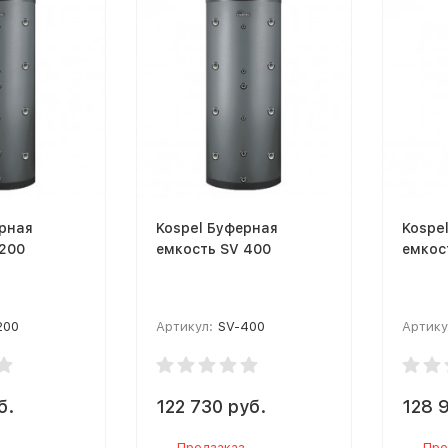
рная
Kospel Буферная
Kospe
 200
емкость SV 400
емкос
200
Артикул:
SV-400
Артику
б.
122 730 руб.
128 
Предзаказ
Пре