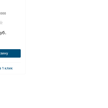
1000
уб.
рзину
в 1 клик