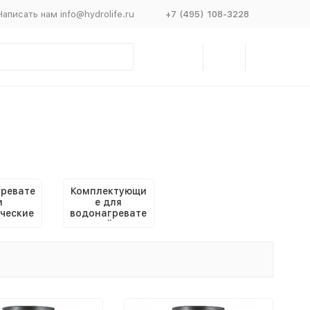
Написать нам info@hydrolife.ru
+7 (495) 108-3228
ревате
Комплектующи
и
е для
ческие
водонагревате
чные
лей и
бойлеров