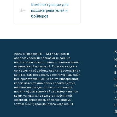
Комплектующие для
водонагревателей и
бойлеров
К
2026 © Гидролайф — Мы получаем и
обрабатываем персональные данные
Н
посетителей нашего сайта в соответствии с
Т
официальной политикой. Если вы не даете
согласия на обработку своих персональных
В
данных, вам необходимо покинуть наш сайт.
Р
Вся представленная на сайте информация,
касающаяся технических характеристик,
К
наличия на складе, стоимости товаров,
носит информационный характер и ни при
С
каких условиях не является публичной
А
офертой, определяемой положениями
Статьи 437(2) Гражданского кодекса РФ.
Б
Д