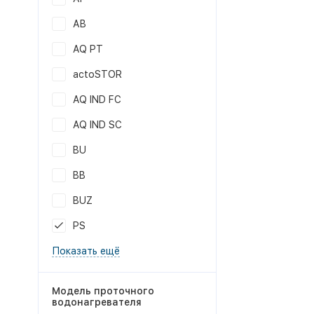
АB
AQ PT
actoSTOR
AQ IND FC
AQ IND SC
BU
BB
BUZ
PS
Показать ещё
Модель проточного
водонагревателя