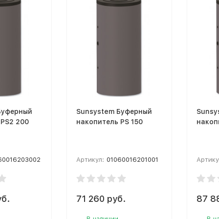
Буферный
Sunsystem Буферный
Sunsy
 PS2 200
накопитель PS 150
накоп
60016203002
Артикул:
01060016201001
Артику
уб.
71 260 руб.
87 8
В наличии
В н