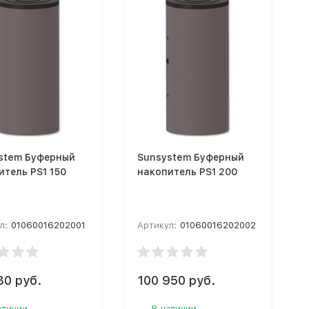
stem Буферный
Sunsystem Буферный
итель PS1 150
накопитель PS1 200
л:
01060016202001
Артикул:
01060016202002
80 руб.
100 950 руб.
аличии
В наличии