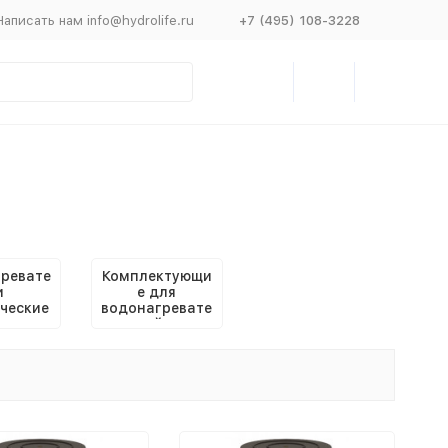
Написать нам info@hydrolife.ru
+7 (495) 108-3228
ревате
Комплектующи
и
е для
ческие
водонагревате
чные
лей и
бойлеров