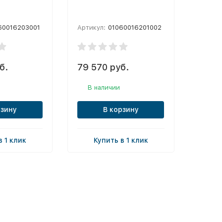
60016203001
Артикул:
01060016201002
б.
79 570 руб.
В наличии
рзину
В корзину
в 1 клик
Купить в 1 клик