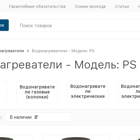
Гарантийные обязательства
Схема проезда
Статьи
ов
нагреватели
Водонагреватели - Модель: PS
агреватели - Модель: PS
Водонагревате
Водонаг
Водонагревате
ли
л
ли газовые
электрические
электри
(колонки)
накопительны
прото
е
:
В наличии