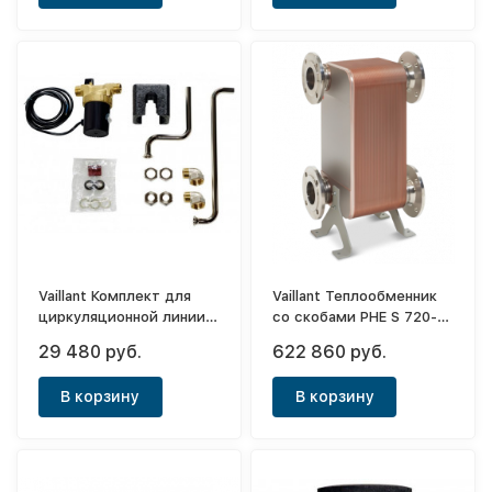
Vaillant Комплект для
Vaillant Теплообменник
циркуляционной линии
со скобами PHE S 720-
ГВС водонагревателей
170 (720 кВт)
29 480 руб.
622 860 руб.
VIH R 120-150
В корзину
В корзину