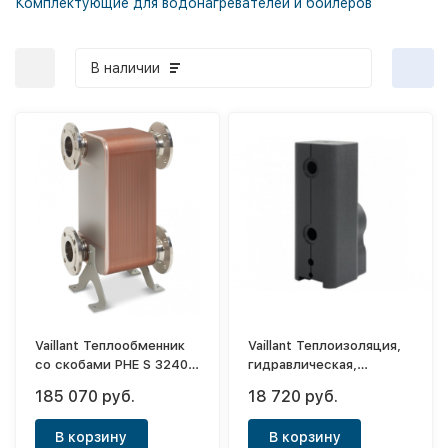
Комплектующие для водонагревателей и бойлеров
В наличии
Vaillant Теплообменник
Vaillant Теплоизоляция,
со скобами PHE S 3240-
гидравлическая,
40 (240 кВт)
гидравлический
185 070 руб.
18 720 руб.
разделитель
В корзину
В корзину