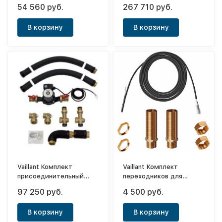
водонагревателя
70 (360 кВт)
54 560 руб.
267 710 руб.
actoSTOR
В корзину
В корзину
Vaillant Комплект
Vaillant Комплект
присоединительный
переходников для
водонагревателя
подключения
97 250 руб.
4 500 руб.
водонагревателя
В корзину
В корзину