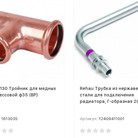
6130 Тройник для медных
Rehau Трубка из нержав
ессовой ф35 (ВР)
стали для подключения
радиатора, Г-образная 2
1613035
Артикул:
12409411001