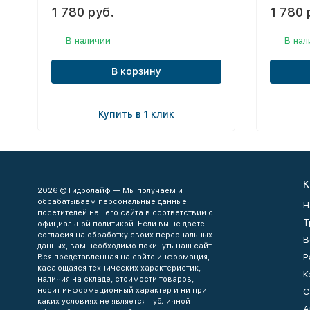
1 780 руб.
1 780 
В наличии
В нал
В корзину
Купить в 1 клик
К
2026 © Гидролайф — Мы получаем и
обрабатываем персональные данные
Н
посетителей нашего сайта в соответствии с
Т
официальной политикой. Если вы не даете
согласия на обработку своих персональных
В
данных, вам необходимо покинуть наш сайт.
Р
Вся представленная на сайте информация,
касающаяся технических характеристик,
К
наличия на складе, стоимости товаров,
носит информационный характер и ни при
С
каких условиях не является публичной
А