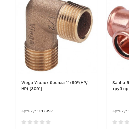
Viega Уголок бронза 1"х90°(НР/
Sanha 
НР) [3091]
труб пр
Артикул:
317997
Артикул: