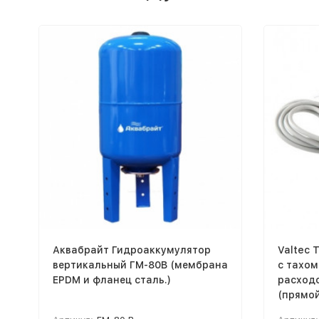
Аквабрайт Гидроаккумулятор
Valtec 
вертикальный ГМ-80В (мембрана
с тахо
EPDM и фланец сталь.)
расходо
(прямой