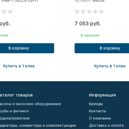
VHM-T-20/2,5-CИ-П
Артикул:
95526
руб.
7 053 руб.
ичии
В наличии
В корзину
В корзину
Купить в 1 клик
Купить в 1 клик
аталог товаров
Информация
асосы и насосное оборудование
Бренды
рубы и фитинги
Контакты
одонагреватели
О компании
адиаторы, конвекторы и комплектующие
Доставка и оплата