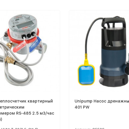
Теплосчетчик квартирный
Unipump Насос дренажны
метрическим
401 PW
мером RS-485 2.5 м3/час
)