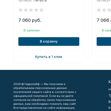
Артикул:
ГМ-80 В
Артикул:
7 060 руб.
7 066 
В наличии
В нал
В корзину
Купить в 1 клик
К
2026 © Гидролайф — Мы получаем и
обрабатываем персональные данные
Н
посетителей нашего сайта в соответствии с
Т
официальной политикой. Если вы не даете
согласия на обработку своих персональных
В
данных, вам необходимо покинуть наш сайт.
Р
Вся представленная на сайте информация,