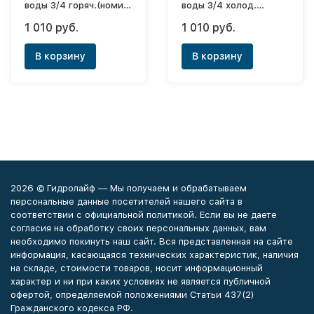
воды 3/4 горяч.(номин.
воды 3/4 холод.
расход 1,5м3/ч)
(номин. расход 1,5м3/
1 010 руб.
1 010 руб.
2016года
ч) 2016года
В корзину
В корзину
2026 © Гидролайф — Мы получаем и обрабатываем
персональные данные посетителей нашего сайта в
соответствии с официальной политикой. Если вы не даете
согласия на обработку своих персональных данных, вам
необходимо покинуть наш сайт. Вся представленная на сайте
информация, касающаяся технических характеристик, наличия
на складе, стоимости товаров, носит информационный
характер и ни при каких условиях не является публичной
офертой, определяемой положениями Статьи 437(2)
Гражданского кодекса РФ.