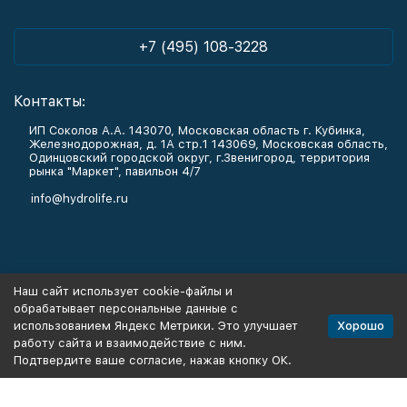
+7 (495) 108-3228
Контакты:
ИП Соколов А.А. 143070, Московская область г. Кубинка,
Железнодорожная, д. 1А стр.1 143069, Московская область,
Одинцовский городской округ, г.Звенигород, территория
рынка "Маркет", павильон 4/7
info@hydrolife.ru
Каталог товаров
Наш сайт использует cookie-файлы и
обрабатывает персональные данные с
Информация
Хорошо
использованием Яндекс Метрики. Это улучшает
работу сайта и взаимодействие с ним.
Подтвердите ваше согласие, нажав кнопку ОК.
Политика персональных данных