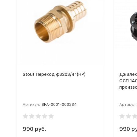
Stout Переход ф32х3/4"(НР)
Джилек
ОСП 140
произв
Артикул:
SFA-0001-003234
Артикул:
990 руб.
990 р