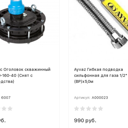
с Оголовок скважинный
Ayvaz Гибкая подводка
-160-40 (Снят с
сильфонная для газа 1/2"
одства)
(ВР)х5,0м
6007
Артикул:
A000023
уб.
990 руб.