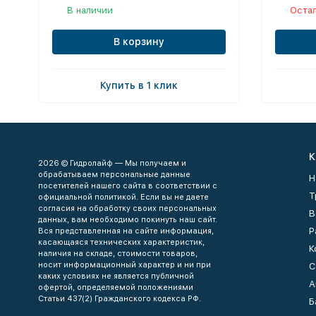
В наличии
Остал
В корзину
Купить в 1 клик
К
2026 © Гидролайф — Мы получаем и
обрабатываем персональные данные
Н
посетителей нашего сайта в соответствии с
Т
официальной политикой. Если вы не даете
согласия на обработку своих персональных
В
данных, вам необходимо покинуть наш сайт.
Р
Вся представленная на сайте информация,
касающаяся технических характеристик,
К
наличия на складе, стоимости товаров,
носит информационный характер и ни при
С
каких условиях не является публичной
А
офертой, определяемой положениями
Статьи 437(2) Гражданского кодекса РФ.
Б