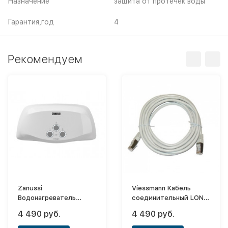
Назначение
защита от протечек воды
Гарантия,год
4
Рекомендуем
Zanussi
Viessmann Кабель
Водонагреватель
соединительный LON,
проточного типа 3-
7м (со штекерами RJ
4 490 руб.
4 490 руб.
Logic 3.5 TS
45)
(душ+кран)