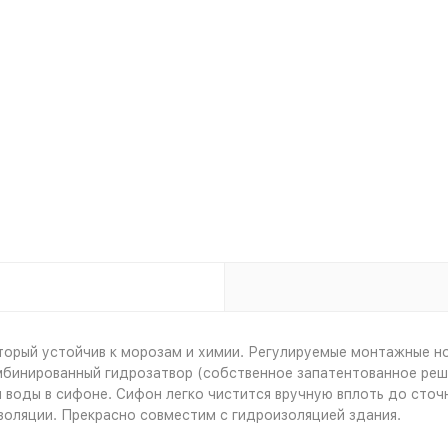
оторый устойчив к морозам и химии. Регулируемые монтажные н
омбинированный гидрозатвор (собственное запатентованное ре
я воды в сифоне. Сифон легко чистится вручную вплоть до сточ
оляции. Прекрасно совместим с гидроизоляцией здания.