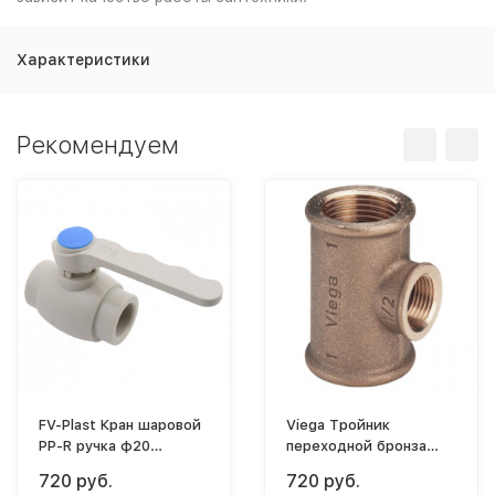
Характеристики
Рекомендуем
FV-Plast Кран шаровой
Viega Тройник
PP-R ручка ф20
переходной бронза
(серый)
3/4"х1/2"х3/4"(ВР)
720 руб.
720 руб.
[3130]