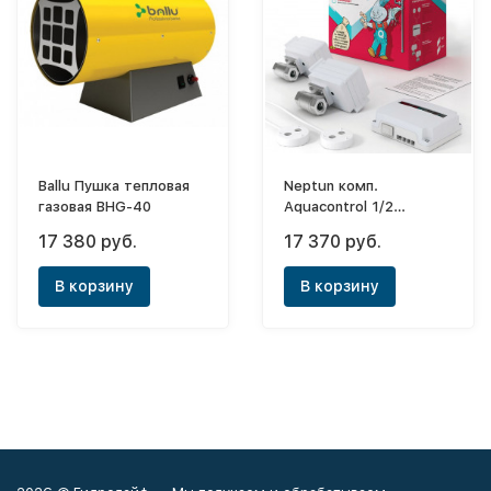
Ballu Пушка тепловая
Neptun комп.
газовая BHG-40
Aquacontrol 1/2
(модуль упр.1шт+датч.
17 380 руб.
17 370 руб.
пров.2шт+кран с
эл.привод.220В.2шт)
В корзину
В корзину