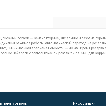
ковыми токами — вентиляторные, дизельные и газовые горелки,
индикация режимов работы, автоматический переход на резервн
ьных), минимальная требуемая ёмкость — 40 Ач. Время резерва 
вание нейтрали с гальванической развязкой от АКБ для коррек
аталог товаров
Информация