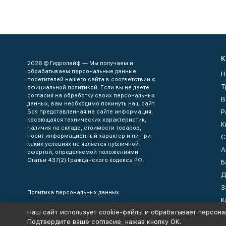
К
2026 © Гидролайф — Мы получаем и
обрабатываем персональные данные
Н
посетителей нашего сайта в соответствии с
Т
официальной политикой. Если вы не даете
согласия на обработку своих персональных
В
данных, вам необходимо покинуть наш сайт.
Р
Вся представленная на сайте информация,
касающаяся технических характеристик,
К
наличия на складе, стоимости товаров,
носит информационный характер и ни при
С
каких условиях не является публичной
А
офертой, определяемой положениями
Статьи 437(2) Гражданского кодекса РФ.
Б
Д
З
Политика персональных данных
К
Наш сайт использует cookie-файлы и обрабатывает персона
К
Подтвердите ваше согласие, нажав кнопку ОК.