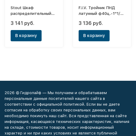
Stout Шкаф
F.I.V. Тройник ПНД
распределительный
латунный ф40ц.-1"1/4
наружный 1-3 выхода
(ВР)-40ц
3 141 руб.
3 136 руб.
(ШРН-0)
В корзину
В корзину
2026 © Гидролайф — Мы получаем и обрабатываем
персональные данные посетителей нашего сайта в
соответствии с официальной политикой. Если вы не даете
согласия на обработку своих персональных данных, вам
необходимо покинуть наш сайт. Вся представленная на сайте
информация, касающаяся технических характеристик, наличия
на складе, стоимости товаров, носит информационный
характер и ни при каких условиях не является публичной