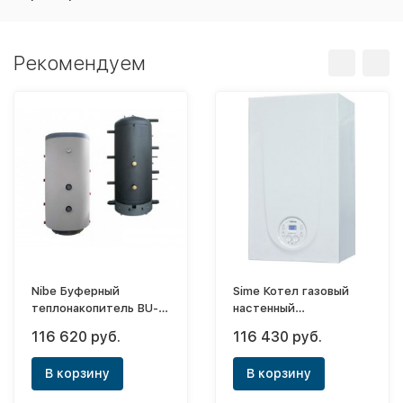
Рекомендуем
Nibe Буферный
Sime Котел газовый
теплонакопитель BU-
настенный
300.8
двухконтурный Brava
116 620 руб.
116 430 руб.
Slim 40 BF
В корзину
В корзину