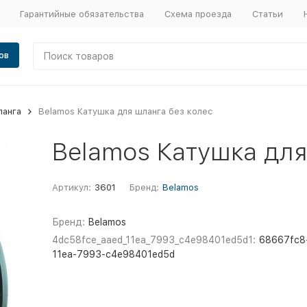
Гарантийные обязательства
Схема проезда
Статьи
ов
ланга
Belamos Катушка для шланга без колес
Belamos Катушка для
Артикул:
3601
Бренд:
Belamos
Бренд:
Belamos
4dc58fce_aaed_11ea_7993_c4e98401ed5d1:
68667fc8
11ea-7993-c4e98401ed5d