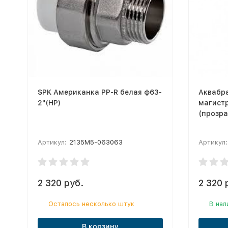
SPK Американка PP-R белая ф63-
Аквабр
2"(НР)
магист
(прозра
Артикул:
2135M5-063063
Артикул:
2 320 руб.
2 320 
Осталось несколько штук
В нал
В корзину