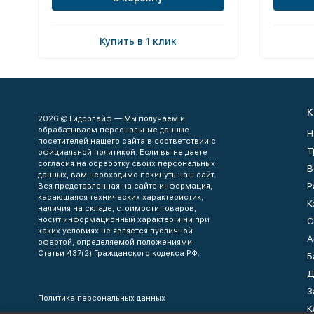
Купить в 1 клик
К
2026 © Гидролайф — Мы получаем и
обрабатываем персональные данные
Н
посетителей нашего сайта в соответствии с
Т
официальной политикой. Если вы не даете
согласия на обработку своих персональных
В
данных, вам необходимо покинуть наш сайт.
Р
Вся представленная на сайте информация,
касающаяся технических характеристик,
К
наличия на складе, стоимости товаров,
носит информационный характер и ни при
С
каких условиях не является публичной
А
офертой, определяемой положениями
Статьи 437(2) Гражданского кодекса РФ.
Б
Д
З
Политика персональных данных
К