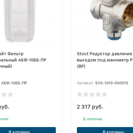
айт Фильтр
Stout Редуктор давления
ральный АБФ-10ББ-ПР
выходом под манометр PN
чный)
(ВР)
АБФ-10ББ-ПР
Артикул:
SVS-1010-000015
руб.
2 317 руб.
ичии
В наличии
В корзину
В корзину