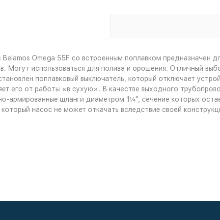
 Belamos Omega 55F со встроенным поплавком предназначен дл
ов. Могут использоваться для полива и орошения. Отличный выбо
становлен поплавковый выключатель, который отключает устрой
ет его от работы «в сухую». В качестве выходного трубопров
но-армированные шланги диаметром 1¼", сечение которых остае
 который насос не может откачать вследствие своей конструкц