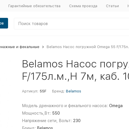
Гарантийные обязательства
Схема проезда
Статьи
ов
енажные и фекальные
Belamos Насос погружной Omega 55 F/175л.м
Belamos Насос погр
F/175л.м.,Н 7м, каб. 
Артикул:
55F
Бренд:
Belamos
Модель дренажного и фекального насоса:
Omega
Мощность,Вт:
550
Напряжение сети, Вольт:
230
Бренд:
Belamos