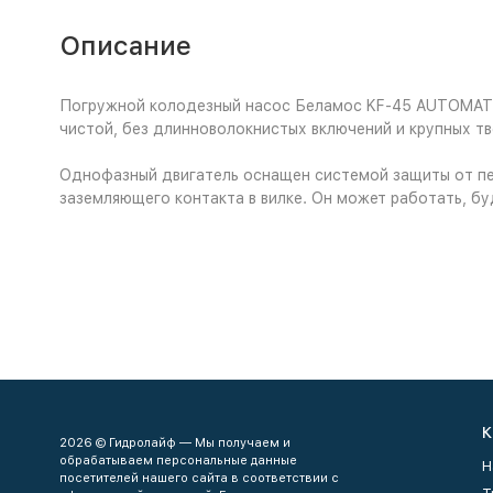
Описание
Погружной колодезный насос Беламос KF-45 AUTOMAT п
чистой, без длинноволокнистых включений и крупных тв
Однофазный двигатель оснащен системой защиты от пер
заземляющего контакта в вилке. Он может работать, бу
К
2026 © Гидролайф — Мы получаем и
обрабатываем персональные данные
Н
посетителей нашего сайта в соответствии с