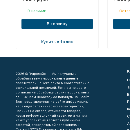
В наличии
Остал
В корзину
Купить в 1 клик
К
2026 © Гидролайф — Мы получаем и
обрабатываем персональные данные
Н
посетителей нашего сайта в соответствии с
Т
официальной политикой. Если вы не даете
согласия на обработку своих персональных
В
данных, вам необходимо покинуть наш сайт.
Р
Вся представленная на сайте информация,
касающаяся технических характеристик,
К
наличия на складе, стоимости товаров,
носит информационный характер и ни при
С
каких условиях не является публичной
А
офертой, определяемой положениями
Статьи 437(2) Гражданского кодекса РФ.