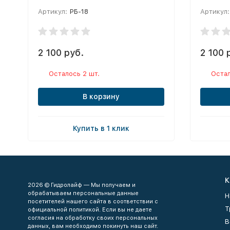
Артикул:
РБ-18
Артикул:
2 100 руб.
2 100 
Осталось 2 шт.
Остал
В корзину
Купить в 1 клик
К
2026 © Гидролайф — Мы получаем и
обрабатываем персональные данные
Н
посетителей нашего сайта в соответствии с
Т
официальной политикой. Если вы не даете
согласия на обработку своих персональных
В
данных, вам необходимо покинуть наш сайт.