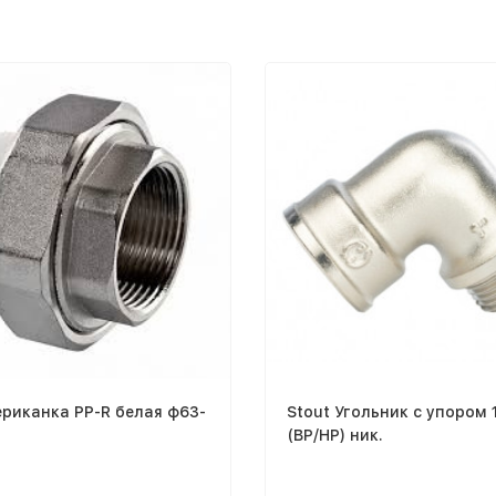
риканка PP-R белая ф63-
Stout Угольник с упором 1
(ВР/НР) ник.