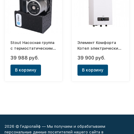
Stout Насосная группа
Элемент Комфорта
с термостатическим
Котел электрический
смесительным
настенный Volt - 6
39 988 руб.
39 900 руб.
клапаном 3/4" с
насосом Grundfos
В корзину
В корзину
UPSO 15-65 (130)
2026 © Гидролайф — Мы получаем и обрабатываем
персональные данные посетителей нашего сайта в