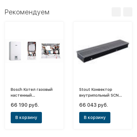
Рекомендуем
Bosch Котел газовый
Stout Конвектор
настенный
внутрипольный SCN
двухконтурный
150х240х2600 (с
66 190 руб.
66 043 руб.
WBN6000-35C RN
естественной
S5700
конвекцией)
В корзину
В корзину