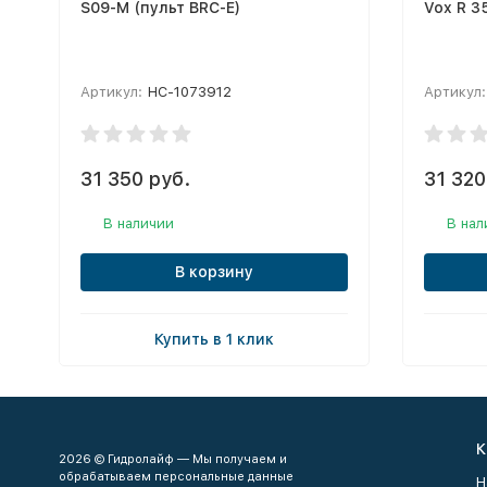
S09-M (пульт BRC-E)
Vox R 3
Артикул:
НС-1073912
Артикул:
31 350 руб.
31 320
В наличии
В нал
В корзину
Купить в 1 клик
К
2026 © Гидролайф — Мы получаем и
обрабатываем персональные данные
Н