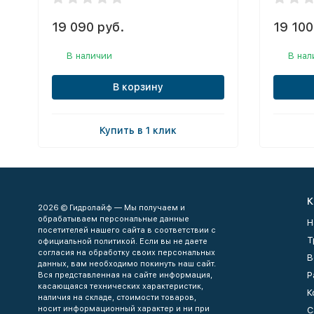
19 090 руб.
19 100
В наличии
В нал
В корзину
Купить в 1 клик
К
2026 © Гидролайф — Мы получаем и
обрабатываем персональные данные
Н
посетителей нашего сайта в соответствии с
Т
официальной политикой. Если вы не даете
согласия на обработку своих персональных
В
данных, вам необходимо покинуть наш сайт.
Р
Вся представленная на сайте информация,
касающаяся технических характеристик,
К
наличия на складе, стоимости товаров,
носит информационный характер и ни при
С