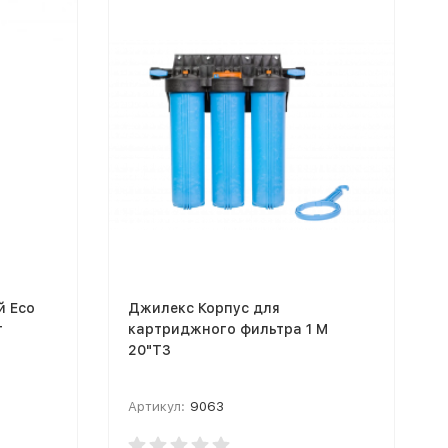
й Eco
Джилекс Корпус для
т
картриджного фильтра 1 М
20"Т3
Артикул:
9063