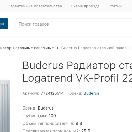
Гарантийные обязательства
Схема проезда
Статьи
ов
иаторы стальные панельные
Buderus Радиатор стальной панельны
Buderus Радиатор ст
Logatrend VK-Profil 
Артикул:
7724125514
Бренд:
Buderus
Бренд:
Buderus
Глубина,мм:
100
Объем теплоносителя, л:
8,8
Отапливаемая площадь, м2:
25.5