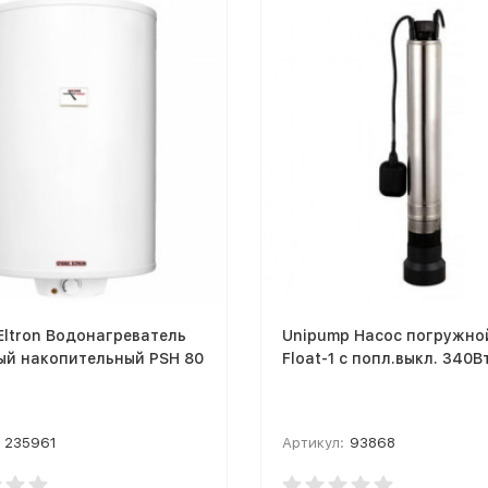
 Eltron Водонагреватель
Unipump Насос погружно
ый накопительный PSH 80
Float-1 с попл.выкл. 340В
235961
Артикул:
93868