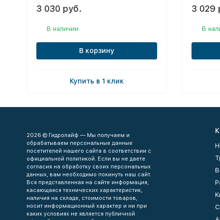
3 030 руб.
3 029 
В наличии
В нал
В корзину
Купить в 1 клик
К
2026 © Гидролайф — Мы получаем и
обрабатываем персональные данные
Н
посетителей нашего сайта в соответствии с
Т
официальной политикой. Если вы не даете
согласия на обработку своих персональных
В
данных, вам необходимо покинуть наш сайт.
Р
Вся представленная на сайте информация,
касающаяся технических характеристик,
К
наличия на складе, стоимости товаров,
носит информационный характер и ни при
С
каких условиях не является публичной
А