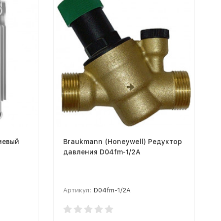
иевый
Braukmann (Honeywell) Редуктор
)
давления D04fm-1/2A
Артикул:
D04fm-1/2A