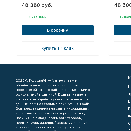
48 380 руб.
48 500
В наличии
В нал
В корзину
Купить в 1 клик
К
2026 © Гидролайф — Мы получаем и
обрабатываем персональные данные
Н
посетителей нашего сайта в соответствии с
Т
официальной политикой. Если вы не даете
согласия на обработку своих персональных
В
данных, вам необходимо покинуть наш сайт.
Р
Вся представленная на сайте информация,
касающаяся технических характеристик,
К
наличия на складе, стоимости товаров,
носит информационный характер и ни при
С
каких условиях не является публичной
А