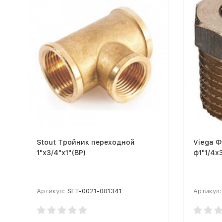
Stout Тройник переходной
Viega Ф
1"х3/4"х1"(ВР)
ф1"1/4х
Артикул:
SFT-0021-001341
Артикул: