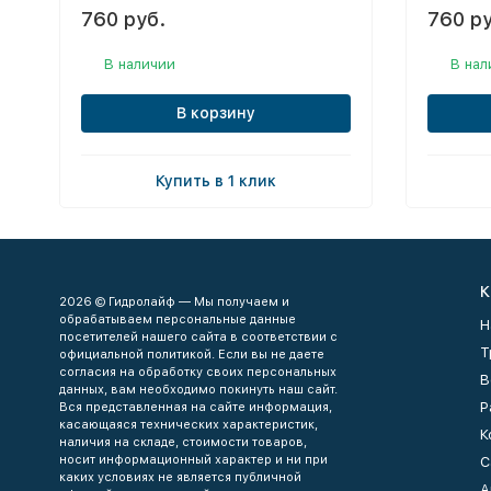
760 руб.
760 ру
В наличии
В нал
В корзину
Купить в 1 клик
К
2026 © Гидролайф — Мы получаем и
обрабатываем персональные данные
Н
посетителей нашего сайта в соответствии с
Т
официальной политикой. Если вы не даете
согласия на обработку своих персональных
В
данных, вам необходимо покинуть наш сайт.
Р
Вся представленная на сайте информация,
касающаяся технических характеристик,
К
наличия на складе, стоимости товаров,
носит информационный характер и ни при
С
каких условиях не является публичной
А