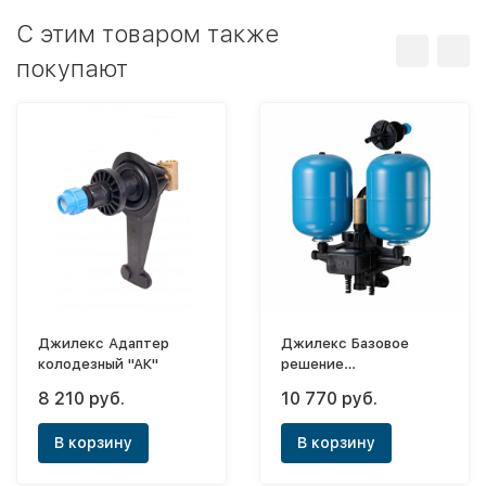
C этим товаром также
покупают
Джилекс Адаптер
Джилекс Базовое
колодезный "АК"
решение
автоматизации «БРА»
8 210 руб.
10 770 руб.
для колодцев
В корзину
В корзину