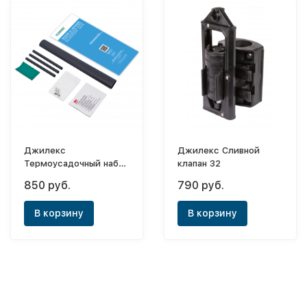
Джилекс
Джилекс Сливной
Термоусадочный набор
клапан 32
для электрического
850 руб.
790 руб.
кабеля
В корзину
В корзину