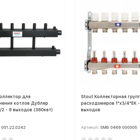
оллектор для
Stout Коллекторная груп
чения котлов Дублер
расходомеров 1"x3/4"ЕК -
1/2 - 9 выходов (360квт)
выходов
001.22.0242
Артикул:
SMB 0468 000005