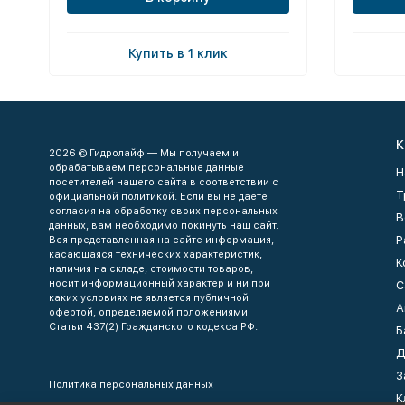
Купить в 1 клик
К
2026 © Гидролайф — Мы получаем и
обрабатываем персональные данные
Н
посетителей нашего сайта в соответствии с
Т
официальной политикой. Если вы не даете
согласия на обработку своих персональных
В
данных, вам необходимо покинуть наш сайт.
Р
Вся представленная на сайте информация,
касающаяся технических характеристик,
К
наличия на складе, стоимости товаров,
носит информационный характер и ни при
С
каких условиях не является публичной
А
офертой, определяемой положениями
Статьи 437(2) Гражданского кодекса РФ.
Б
Д
З
Политика персональных данных
К