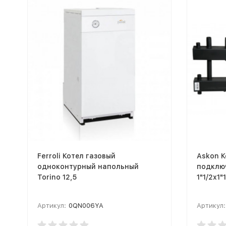
Ferroli Котел газовый
Askon К
одноконтурный напольный
подклю
Torino 12,5
1"1/2х1"
Артикул:
0QN006YA
Артикул: