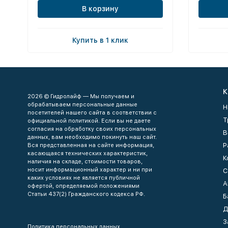
В корзину
Купить в 1 клик
К
2026 © Гидролайф — Мы получаем и
обрабатываем персональные данные
Н
посетителей нашего сайта в соответствии с
Т
официальной политикой. Если вы не даете
согласия на обработку своих персональных
В
данных, вам необходимо покинуть наш сайт.
Р
Вся представленная на сайте информация,
касающаяся технических характеристик,
К
наличия на складе, стоимости товаров,
носит информационный характер и ни при
С
каких условиях не является публичной
А
офертой, определяемой положениями
Статьи 437(2) Гражданского кодекса РФ.
Б
Д
З
Политика персональных данных