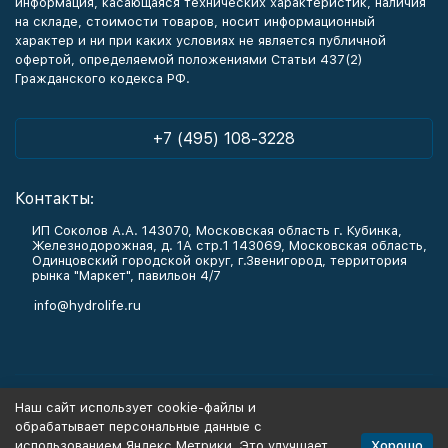
информация, касающаяся технических характеристик, наличия
на складе, стоимости товаров, носит информационный
характер и ни при каких условиях не является публичной
офертой, определяемой положениями Статьи 437(2)
Гражданского кодекса РФ.
+7 (495) 108-3228
Контакты:
ИП Соколов А.А. 143070, Московская область г. Кубинка,
Железнодорожная, д. 1А стр.1 143069, Московская область,
Одинцовский городской округ, г.Звенигород, территория
рынка "Маркет", павильон 4/7
info@hydrolife.ru
Каталог товаров
Наш сайт использует cookie-файлы и
обрабатывает персональные данные с
Информация
Хорошо
использованием Яндекс Метрики. Это улучшает