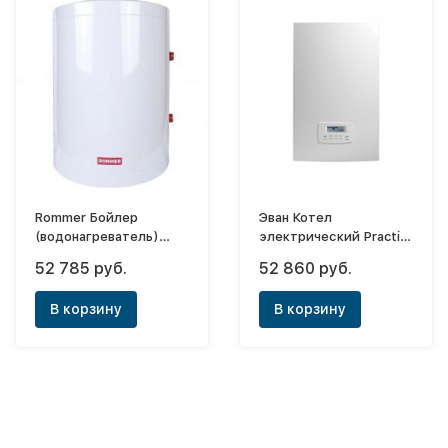
Rommer Бойлер
Эван Котел
(водонагреватель)
электрический Practic
косвенного нагрева
- 12P
52 785 руб.
52 860 руб.
100 (настенный)
В корзину
В корзину