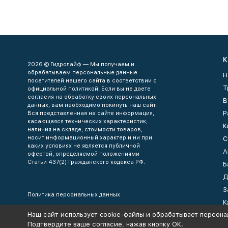
К
2026 © Гидролайф — Мы получаем и
обрабатываем персональные данные
Н
посетителей нашего сайта в соответствии с
Т
официальной политикой. Если вы не даете
согласия на обработку своих персональных
В
данных, вам необходимо покинуть наш сайт.
Р
Вся представленная на сайте информация,
касающаяся технических характеристик,
К
наличия на складе, стоимости товаров,
носит информационный характер и ни при
С
каких условиях не является публичной
А
офертой, определяемой положениями
Статьи 437(2) Гражданского кодекса РФ.
Б
Д
З
Политика персональных данных
К
Наш сайт использует cookie-файлы и обрабатывает персона
К
Подтвердите ваше согласие, нажав кнопку ОК.