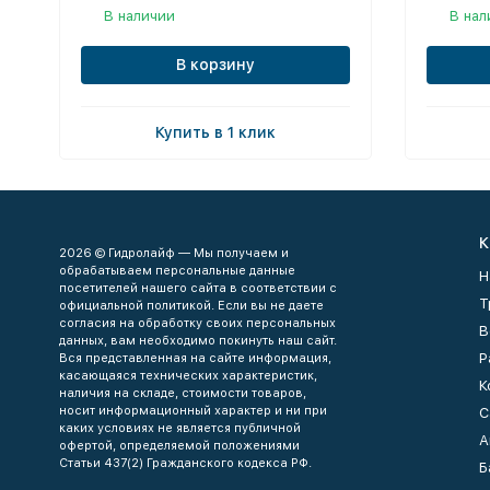
В наличии
В нал
В корзину
Купить в 1 клик
К
2026 © Гидролайф — Мы получаем и
обрабатываем персональные данные
Н
посетителей нашего сайта в соответствии с
Т
официальной политикой. Если вы не даете
согласия на обработку своих персональных
В
данных, вам необходимо покинуть наш сайт.
Р
Вся представленная на сайте информация,
касающаяся технических характеристик,
К
наличия на складе, стоимости товаров,
носит информационный характер и ни при
С
каких условиях не является публичной
А
офертой, определяемой положениями
Статьи 437(2) Гражданского кодекса РФ.
Б