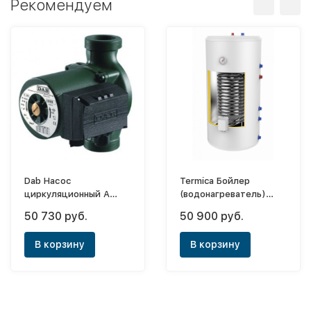
Рекомендуем
Dab Насос
Termica Бойлер
циркуляционный A
(водонагреватель)
110/180 M - 230V
косвенного нагрева
50 730 руб.
50 900 руб.
Amet 150 Inox
В корзину
В корзину