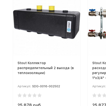
Stout Коллектор
Stout К
распределительный 2 выхода (в
расходо
теплоизоляции)
регули
1"x3/4"
Артикул:
SDG-0016-002502
Артикул:
25 878 руб.
25 877