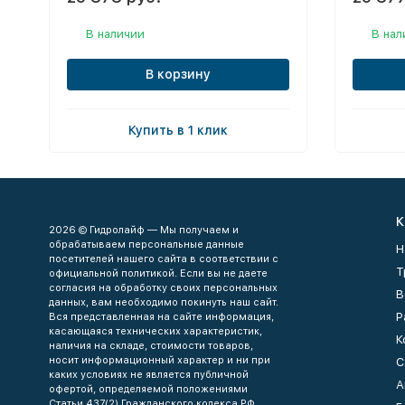
В наличии
В нал
В корзину
Купить в 1 клик
К
2026 © Гидролайф — Мы получаем и
обрабатываем персональные данные
Н
посетителей нашего сайта в соответствии с
Т
официальной политикой. Если вы не даете
согласия на обработку своих персональных
В
данных, вам необходимо покинуть наш сайт.
Р
Вся представленная на сайте информация,
касающаяся технических характеристик,
К
наличия на складе, стоимости товаров,
носит информационный характер и ни при
С
каких условиях не является публичной
А
офертой, определяемой положениями
Статьи 437(2) Гражданского кодекса РФ.