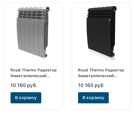
Royal Thermo Радиатор
Royal Thermo Радиатор
биметаллический
биметаллический
BiLiner Silver Satin
BiLiner Noir Sable 350х8
10 160 руб.
10 160 руб.
350х8 (боковое)
(боковое)
В корзину
В корзину