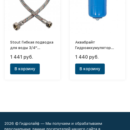
Stout Гибкая подводка
Аквабрайт
для воды 3/4"
Гидроаккумулятор
(ВР)х1,0м
вертикальный ГМ-8В
1 441 руб.
1 440 руб.
(мембрана EPDM и
фланец сталь.)
В корзину
В корзину
2026 © Гидролайф — Мы получаем и обрабатываем
персональные данные посетителей нашего сайта в