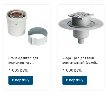
Stout Адаптер для
Viega Трап для ванн
коаксиального
вертикальный (сухой
дымохода,
затвор) Advantix
4 005 руб.
4 000 руб.
вертикальный Ø60/100
пластик ф50 [4936.3]
(для котлов
В корзину
В корзину
Vaillant/Protherm)