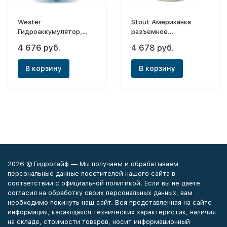
Wester
Stout Американка
Гидроаккумулятор,
разъемное
вертикальный WAV 35
соединение 2"(ВР) ник.
4 676 руб.
4 678 руб.
(0-14-1080)
В корзину
В корзину
2026 © Гидролайф — Мы получаем и обрабатываем
персональные данные посетителей нашего сайта в
соответствии с официальной политикой. Если вы не даете
согласия на обработку своих персональных данных, вам
необходимо покинуть наш сайт. Вся представленная на сайте
информация, касающаяся технических характеристик, наличия
на складе, стоимости товаров, носит информационный