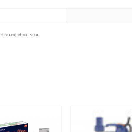
етка+скребок, м.кв.