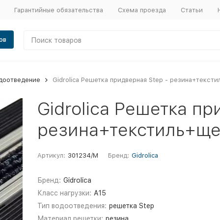
Гарантийные обязательства
Схема проезда
Статьи
ов
доотведение
Gidrolica Решетка придверная Step - резина+тексти
Gidrolica Решетка пр
резина+текстиль+щет
Артикул:
301234/М
Бренд:
Gidrolica
Бренд:
Gidrolica
Класс нагрузки:
A15
Тип водоотведения:
решетка Step
Материал решетки:
резина