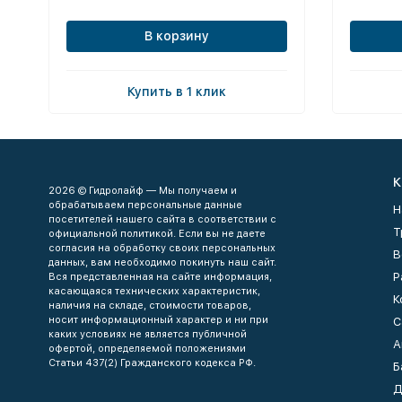
В корзину
Купить в 1 клик
К
2026 © Гидролайф — Мы получаем и
обрабатываем персональные данные
Н
посетителей нашего сайта в соответствии с
Т
официальной политикой. Если вы не даете
согласия на обработку своих персональных
В
данных, вам необходимо покинуть наш сайт.
Р
Вся представленная на сайте информация,
касающаяся технических характеристик,
К
наличия на складе, стоимости товаров,
носит информационный характер и ни при
С
каких условиях не является публичной
А
офертой, определяемой положениями
Статьи 437(2) Гражданского кодекса РФ.
Б
Д