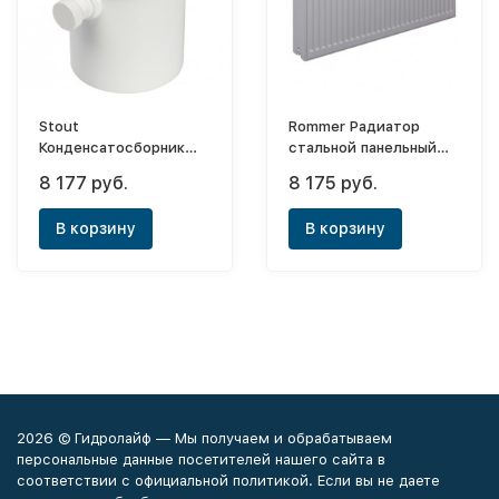
Stout
Rommer Радиатор
Конденсатосборник
стальной панельный
вертикальный для
Ventil 21х500х600
8 177 руб.
8 175 руб.
коаксиального
(нижнее)
дымохода Ø60/100 п/м
В корзину
В корзину
2026 © Гидролайф — Мы получаем и обрабатываем
персональные данные посетителей нашего сайта в
соответствии с официальной политикой. Если вы не даете