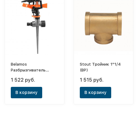
Belamos
Stout Тройник 1"1/4
Разбрызгиватель
(ВР)
импульсный метал,
1 522 руб.
1 515 руб.
пика
В корзину
В корзину