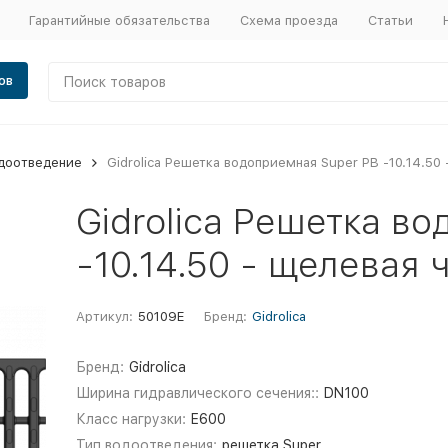
Гарантийные обязательства
Схема проезда
Статьи
ов
доотведение
Gidrolica Решетка водоприемная Super РВ -10.14.50 
Gidrolica Решетка в
-10.14.50 - щелевая 
Артикул:
50109E
Бренд:
Gidrolica
Бренд:
Gidrolica
Ширина гидравлического сечения::
DN100
Класс нагрузки:
E600
Тип водоотведения:
решетка Super