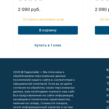
2 090 руб.
2 090 
Осталось несколько штук
Остал
В корзину
Купить в 1 клик
К
2026 © Гидролайф — Мы получаем и
обрабатываем персональные данные
Н
посетителей нашего сайта в соответствии с
Т
официальной политикой. Если вы не даете
согласия на обработку своих персональных
В
данных, вам необходимо покинуть наш сайт.
Р
Вся представленная на сайте информация,
касающаяся технических характеристик,
К
наличия на складе, стоимости товаров,
носит информационный характер и ни при
С