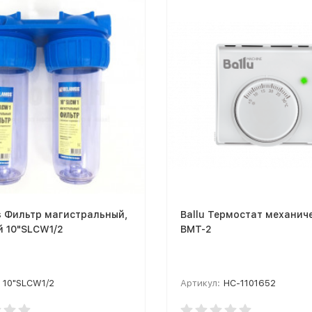
s Фильтр магистральный,
Ballu Термостат механич
й 10"SLCW1/2
BMT-2
10"SLCW1/2
Артикул:
НС-1101652