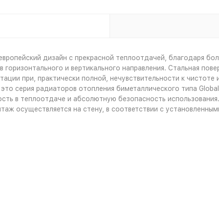
т европейский дизайн с прекрасной теплоотдачей, благодаря б
в горизонтального и вертикального направления. Стальная пов
тации при, практически полной, нечувствительности к чистоте
это серия радиаторов отопления биметаллического типа Global S
ость в теплоотдаче и абсолютную безопасность использования
нтаж осуществляется на стену, в соответствии с установленным