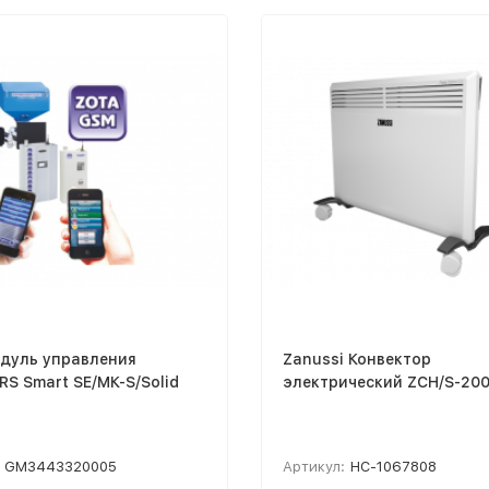
одуль управления
Zanussi Конвектор
S Smart SE/МК-S/Solid
электрический ZCH/S-200
GM3443320005
Артикул:
НС-1067808