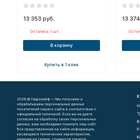
13 353 руб.
13 374
Осталась 1 шт.
Остал
В корзину
Купить в 1 клик
К
2026 © Гидролайф — Мы получаем и
обрабатываем персональные данные
Н
посетителей нашего сайта в соответствии с
Т
официальной политикой. Если вы не даете
согласия на обработку своих персональных
В
данных, вам необходимо покинуть наш сайт.
Р
Вся представленная на сайте информация,
касающаяся технических характеристик,
К
наличия на складе, стоимости товаров,