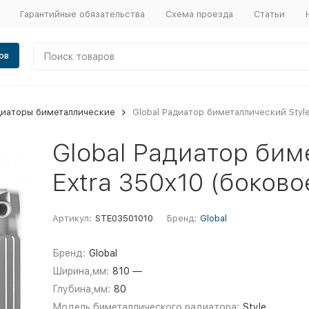
Гарантийные обязательства
Схема проезда
Статьи
ов
диаторы биметаллические
Global Радиатор биметаллический Style
Global Радиатор бим
Extra 350х10 (боково
Артикул:
STE03501010
Бренд:
Global
Бренд:
Global
Ширина,мм:
810 —
Глубина,мм:
80
Модель биметаллического радиатора:
Style